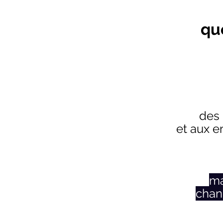
qu
des 
et aux e
ma
chan