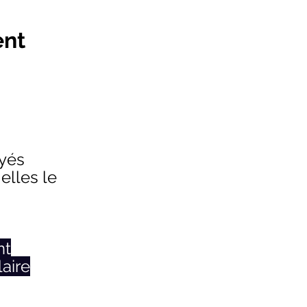
ent
oyés
elles le
nt
aire