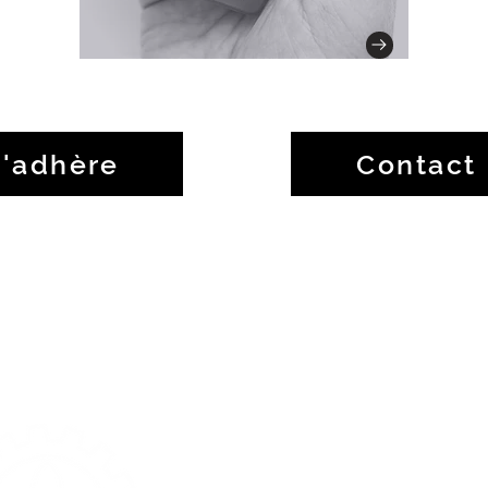
J'adhère
Contact
ADRESSES
Montréal:
5800, rue Saint-Den
bureau 1104
Québec:
5050, boul des gra