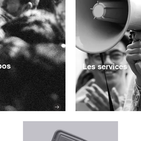
pos
Les services